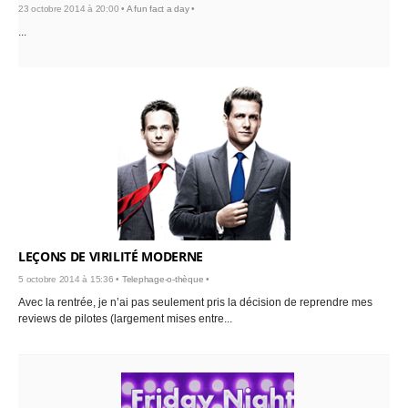
23 octobre 2014 à 20:00 •
A fun fact a day
•
...
LEÇONS DE VIRILITÉ MODERNE
5 octobre 2014 à 15:36 •
Telephage-o-thèque
•
Avec la rentrée, je n’ai pas seulement pris la décision de reprendre mes
reviews de pilotes (largement mises entre...