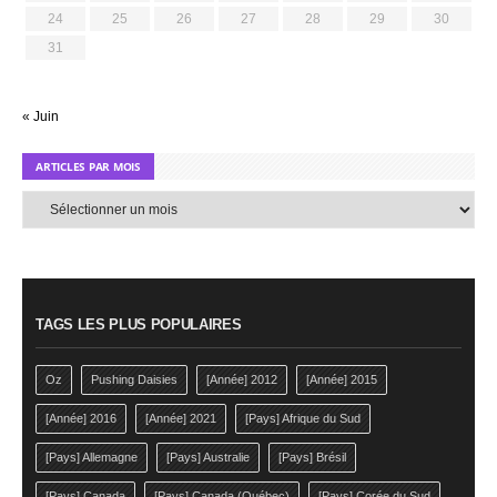
24
25
26
27
28
29
30
31
« Juin
ARTICLES PAR MOIS
Articles
par
mois
TAGS LES PLUS POPULAIRES
Oz
Pushing Daisies
[Année] 2012
[Année] 2015
[Année] 2016
[Année] 2021
[Pays] Afrique du Sud
[Pays] Allemagne
[Pays] Australie
[Pays] Brésil
[Pays] Canada
[Pays] Canada (Québec)
[Pays] Corée du Sud