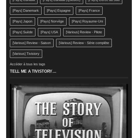
[Pays] Danemark
[Pays] Espagne
[Pays] France
[Pays] Japon
[Pays] Norvège
[Pays] Royaume-Uni
[Pays] Suède
[Pays] USA
[Various] Review - Pilote
[Various] Review - Saison
[Various] Review - Série complète
[Various] Tivistory
Accéder à tous les tags
TELL ME A TIVISTORY…