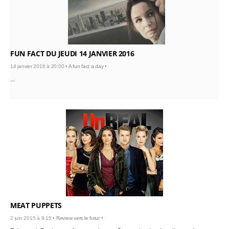
FUN FACT DU JEUDI 14 JANVIER 2016
14 janvier 2016 à 20:00 •
A fun fact a day
•
...
MEAT PUPPETS
2 juin 2015 à 9:15 •
Review vers le futur
•