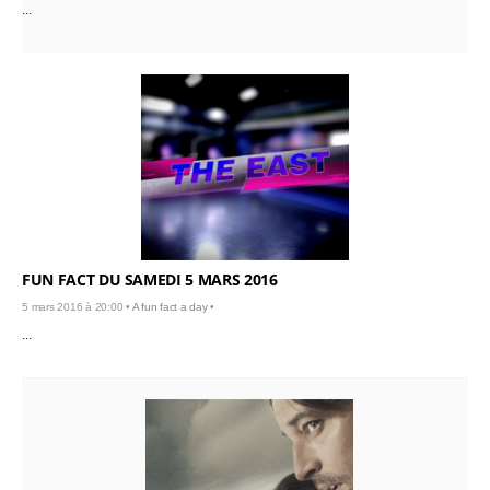
...
FUN FACT DU SAMEDI 5 MARS 2016
5 mars 2016 à 20:00 •
A fun fact a day
•
...