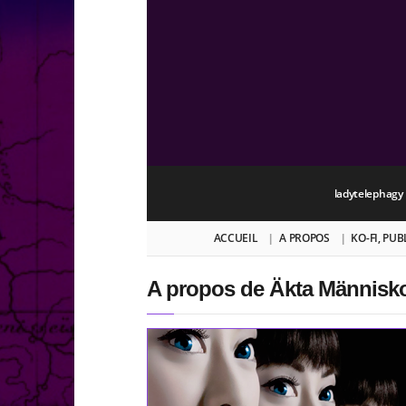
ladytelephagy
ACCUEIL
A PROPOS
KO-FI, PU
A propos de Äkta Människ