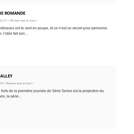
IE ROMANDE
 15:47 •
Review vers le futur
•
ndinaves ont le vent en poupe, et ce n’est un secret pour personne.
 l’idée fait son...
ALLEY
:00 •
Review vers le futur
•
forts de la première journée de Série Series est la projection du
s, la série...