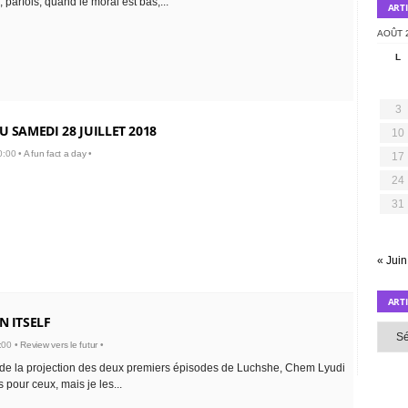
 parfois, quand le moral est bas,...
ART
AOÛT 
L
3
U SAMEDI 28 JUILLET 2018
10
0:00 •
A fun fact a day
•
17
24
31
« Juin
ART
N ITSELF
Article
par
:00 •
Review vers le futur
•
mois
de la projection des deux premiers épisodes de Luchshe, Chem Lyudi
 pour ceux, mais je les...