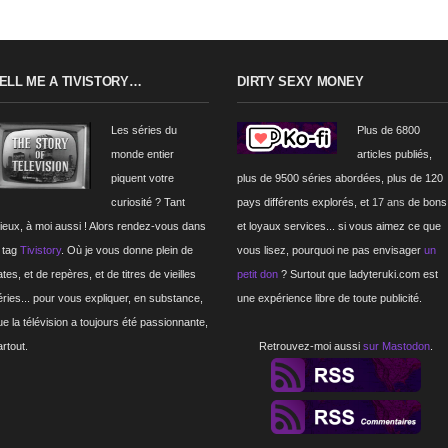
ELL ME A TIVISTORY…
DIRTY SEXY MONEY
Les séries du
Plus de 6800
monde entier
articles publiés,
piquent votre
plus de 9500 séries abordées, plus de 120
curiosité ? Tant
pays différents explorés, et
17 ans
de bons
ieux, à moi aussi ! Alors rendez-vous dans
et loyaux services... si vous aimez ce que
e tag
Tivistory
. Où je vous donne plein de
vous lisez, pourquoi ne pas envisager
un
tes, et de repères, et de titres de vieilles
petit don
? Surtout que ladyteruki.com est
éries... pour vous expliquer, en substance,
une expérience libre de toute publicité.
ue la télévision a toujours été passionnante,
artout.
Retrouvez-moi aussi
sur Mastodon
.