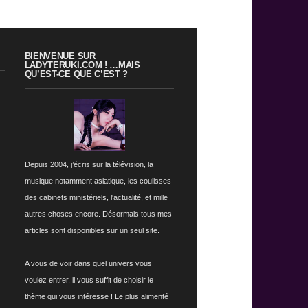
BIENVENUE SUR
LADYTERUKI.COM ! …MAIS
QU’EST-CE QUE C’EST ?
Depuis 2004, j’écris sur la télévision, la
musique notamment asiatique, les coulisses
des cabinets ministériels, l'actualité, et mille
autres choses encore. Désormais tous mes
articles sont disponibles sur un seul site.
A vous de voir dans quel univers vous
voulez entrer, il vous suffit de choisir le
thème qui vous intéresse ! Le plus alimenté