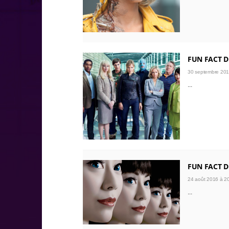
FUN FACT D
30 septembre 201
...
FUN FACT D
24 août 2016 à 2
...