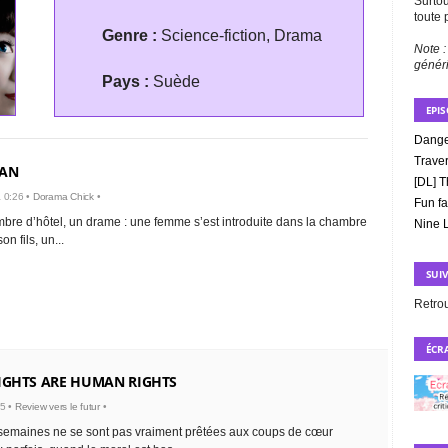
Surtou
toute 
Genre :
Science-fiction, Drama
Note :
génér
Pays :
Suède
EPI
Dange
Trave
MAN
[DL] 
 0:26 •
Dorama Chick
•
Fun fa
re d’hôtel, un drame : une femme s’est introduite dans la chambre
Nine 
n fils, un...
SUI
Retro
ÉCRA
IGHTS ARE HUMAN RIGHTS
05 •
Review vers le futur
•
semaines ne se sont pas vraiment prêtées aux coups de cœur