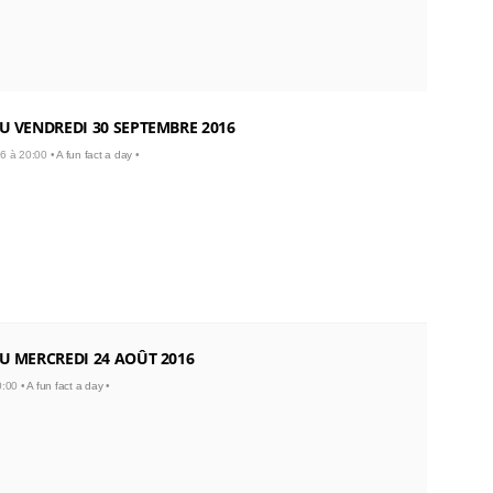
U VENDREDI 30 SEPTEMBRE 2016
6 à 20:00 •
A fun fact a day
•
U MERCREDI 24 AOÛT 2016
0:00 •
A fun fact a day
•