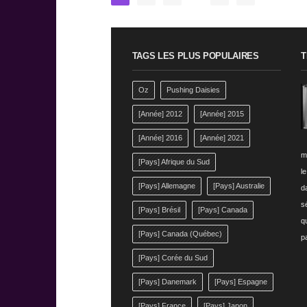
TAGS LES PLUS POPULAIRES
T
Oz
Pushing Daisies
[Année] 2012
[Année] 2015
[Année] 2016
[Année] 2021
m
[Pays] Afrique du Sud
l
[Pays] Allemagne
[Pays] Australie
da
s
[Pays] Brésil
[Pays] Canada
q
[Pays] Canada (Québec)
p
[Pays] Corée du Sud
[Pays] Danemark
[Pays] Espagne
[Pays] France
[Pays] Japon