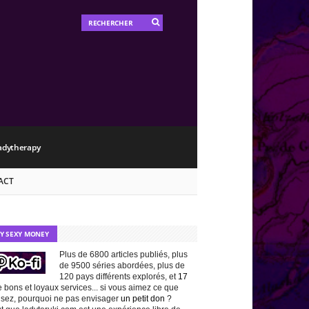
adytherapy
ACT
TY SEXY MONEY
Plus de 6800 articles publiés, plus
de 9500 séries abordées, plus de
120 pays différents explorés, et
17
 bons et loyaux services... si vous aimez ce que
isez, pourquoi ne pas envisager
un petit don
?