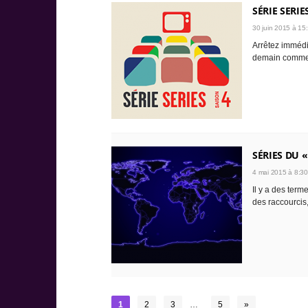
SÉRIE SERI
30 juin 2015 à 15
Arrêtez immédi
demain commen
SÉRIES DU 
4 mai 2015 à 8:30
Il y a des term
des raccourcis,
1
2
3
…
5
»