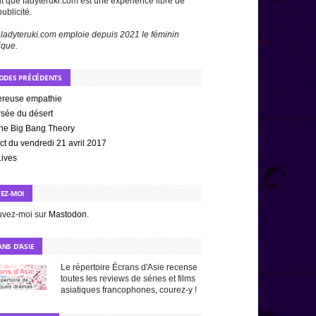
t que ladyteruki.com est une expérience libre de
publicité.
 ladyteruki.com emploie depuis 2021 le féminin
ique.
SODES PRÉCÉDENTS
reuse empathie
rsée du désert
The Big Bang Theory
ct du vendredi 21 avril 2017
Lives
VEZ-MOI
uvez-moi sur
Mastodon
.
NS D’ASIE
Le répertoire Écrans d'Asie recense
toutes les reviews de séries et films
asiatiques francophones, courez-y !