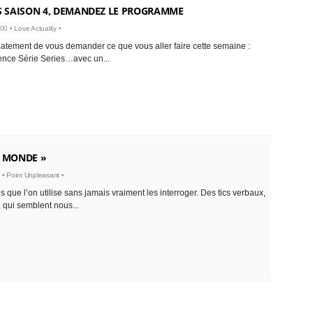
ES SAISON 4, DEMANDEZ LE PROGRAMME
:00 •
Love Actuality
•
atement de vous demander ce que vous aller faire cette semaine :
ce Série Series…avec un...
« MONDE »
 •
Point Unpleasant
•
es que l’on utilise sans jamais vraiment les interroger. Des tics verbaux,
 qui semblent nous...