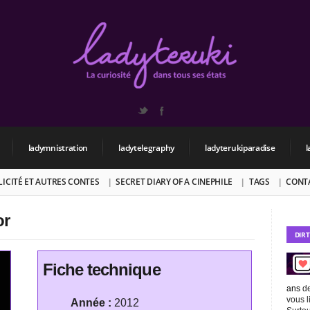
ladymnistration
ladytelegraphy
ladyterukiparadise
l
BLICITÉ ET AUTRES CONTES
SECRET DIARY OF A CINEPHILE
TAGS
CONT
or
DIR
Fiche technique
ans
de
vous l
Année :
2012