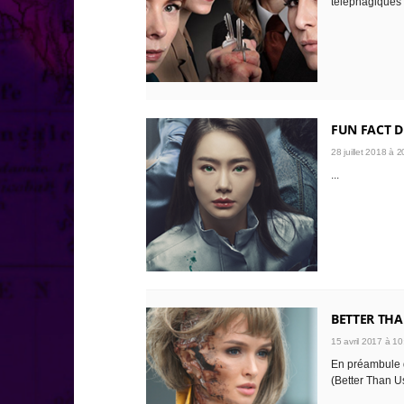
téléphagiques ;
FUN FACT D
28 juillet 2018 à 2
...
BETTER THA
15 avril 2017 à 10
En préambule 
(Better Than Us