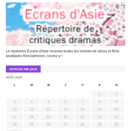
Le répertoire Écrans d'Asie recense toutes les reviews de séries et films
asiatiques francophones, courez-y !
ARTICLES PAR JOUR
AOÛT 2026
L
M
M
J
V
S
D
1
2
3
4
5
6
7
8
9
10
11
12
13
14
15
16
17
18
19
20
21
22
23
24
25
26
27
28
29
30