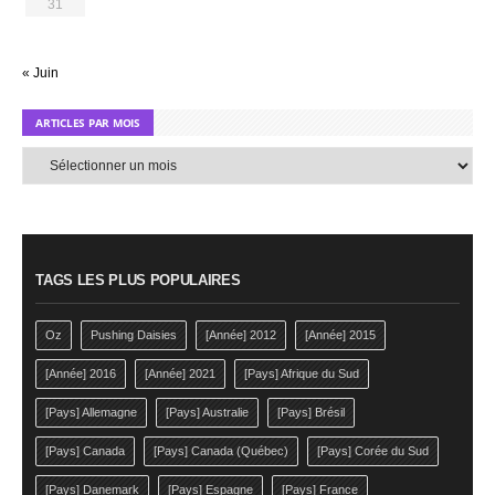
31
« Juin
ARTICLES PAR MOIS
Articles
par
mois
TAGS LES PLUS POPULAIRES
Oz
Pushing Daisies
[Année] 2012
[Année] 2015
[Année] 2016
[Année] 2021
[Pays] Afrique du Sud
[Pays] Allemagne
[Pays] Australie
[Pays] Brésil
[Pays] Canada
[Pays] Canada (Québec)
[Pays] Corée du Sud
[Pays] Danemark
[Pays] Espagne
[Pays] France