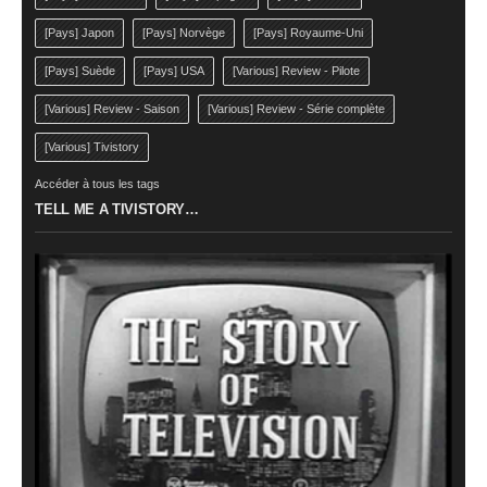
[Pays] Japon
[Pays] Norvège
[Pays] Royaume-Uni
[Pays] Suède
[Pays] USA
[Various] Review - Pilote
[Various] Review - Saison
[Various] Review - Série complète
[Various] Tivistory
Accéder à tous les tags
TELL ME A TIVISTORY…