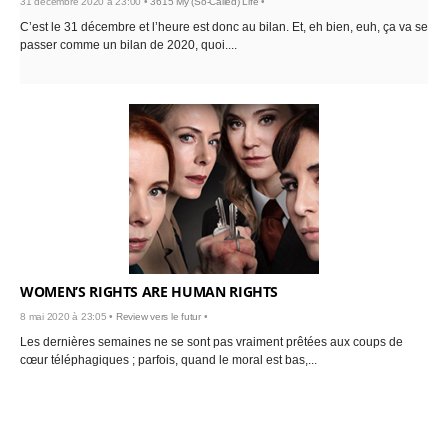
31 décembre 2020 à 23:00 •
3615 My (So-Called) Life
•
C’est le 31 décembre et l’heure est donc au bilan. Et, eh bien, euh, ça va se
passer comme un bilan de 2020, quoi....
WOMEN’S RIGHTS ARE HUMAN RIGHTS
8 mai 2020 à 23:05 •
Review vers le futur
•
Les dernières semaines ne se sont pas vraiment prêtées aux coups de
cœur téléphagiques ; parfois, quand le moral est bas,...