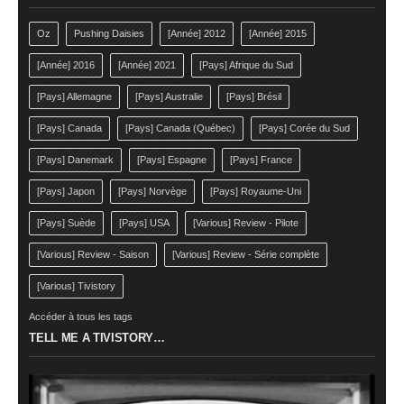
Oz
Pushing Daisies
[Année] 2012
[Année] 2015
[Année] 2016
[Année] 2021
[Pays] Afrique du Sud
[Pays] Allemagne
[Pays] Australie
[Pays] Brésil
[Pays] Canada
[Pays] Canada (Québec)
[Pays] Corée du Sud
[Pays] Danemark
[Pays] Espagne
[Pays] France
[Pays] Japon
[Pays] Norvège
[Pays] Royaume-Uni
[Pays] Suède
[Pays] USA
[Various] Review - Pilote
[Various] Review - Saison
[Various] Review - Série complète
[Various] Tivistory
Accéder à tous les tags
TELL ME A TIVISTORY…