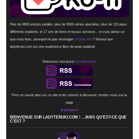
Plus de 6800 articles publiés, plus de 9500 séries abordées, plus de 120 pays
différents explorés, et
17 ans
de bons et loyaux services... si vous aimez ce
que vous lisez, pourquoi ne pas envisager
un petit don
? Surtout que
ladyteruki.com est une expérience libre de toute publicité.
Retrouvez-moi aussi
sur Mastodon
.
Pour en savoir plus sur ce site et les univers à découvrir, rendez-vous sur la
page
A propos
!
BIENVENUE SUR LADYTERUKI.COM ! …MAIS QU’EST-CE QUE
C’EST ?