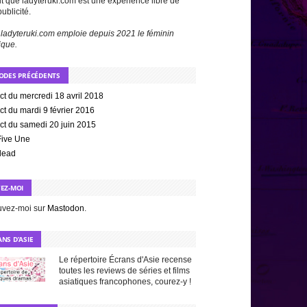
t que ladyteruki.com est une expérience libre de
publicité.
 ladyteruki.com emploie depuis 2021 le féminin
ique.
SODES PRÉCÉDENTS
ct du mercredi 18 avril 2018
ct du mardi 9 février 2016
ct du samedi 20 juin 2015
Five Une
dead
VEZ-MOI
uvez-moi sur
Mastodon
.
NS D’ASIE
Le répertoire Écrans d'Asie recense
toutes les reviews de séries et films
asiatiques francophones, courez-y !