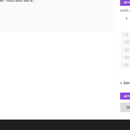
r ! Vous allez vite le...
ART
AOÛT 
L
3
10
17
24
31
« Juin
ART
Article
par
mois