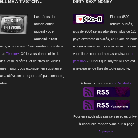
ELL ME A TIVISTORY…
DIRTY SEXY MONEY
Les séries du
Plus de 6800
monde entier
articles publiés,
piquent votre
plus de 9500 séries abordées, plus de 120
curiosité ? Tant
pays différents explorés, et
17 ans
de bons
ieux, à moi aussi ! Alors rendez-vous dans
et loyaux services... si vous aimez ce que
e tag
Tivistory
. Où je vous donne plein de
vous lisez, pourquoi ne pas envisager
un
tes, et de repères, et de titres de vieilles
petit don
? Surtout que ladyteruki.com est
éries... pour vous expliquer, en substance,
une expérience libre de toute publicité.
ue la télévision a toujours été passionnante,
artout.
Retrouvez-moi aussi
sur Mastodon
.
Pour en savoir plus sur ce site et les unive
à découvrir, rendez-vous sur la page
A propos
!