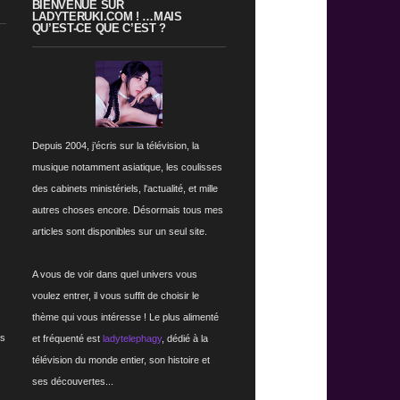
BIENVENUE SUR
LADYTERUKI.COM ! …MAIS
QU’EST-CE QUE C’EST ?
Depuis 2004, j’écris sur la télévision, la
musique notamment asiatique, les coulisses
des cabinets ministériels, l'actualité, et mille
autres choses encore. Désormais tous mes
articles sont disponibles sur un seul site.
A vous de voir dans quel univers vous
voulez entrer, il vous suffit de choisir le
thème qui vous intéresse ! Le plus alimenté
rs
et fréquenté est
ladytelephagy
, dédié à la
télévision du monde entier, son histoire et
ses découvertes...