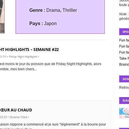
Surtou
toute 
Genre :
Drama, Thriller
Note :
génér
Pays :
Japon
EPI
Fun fa
Fun fa
HT HIGHLIGHTS – SEMAINE #22
Fun fa
22:00 •
Friday Night Highlights
•
Take 
est moins le jour du poisson que de Friday Night Highlights, alors
Brain
mble, mes bien chers...
SUI
Retro
ÉCRA
 CŒUR AU CHAUD
 19:03 •
Dorama Chick
•
aison nippone a commencé et je suis *légèrement* à la bourre pour