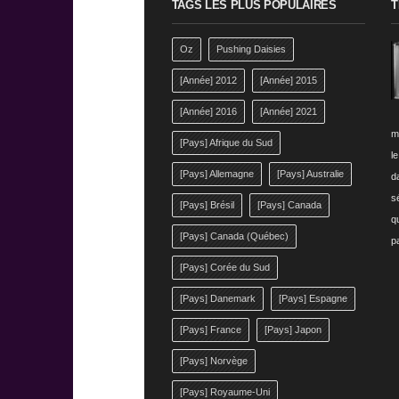
TAGS LES PLUS POPULAIRES
T
Oz
Pushing Daisies
[Année] 2012
[Année] 2015
[Année] 2016
[Année] 2021
m
[Pays] Afrique du Sud
l
[Pays] Allemagne
[Pays] Australie
da
s
[Pays] Brésil
[Pays] Canada
q
[Pays] Canada (Québec)
p
[Pays] Corée du Sud
[Pays] Danemark
[Pays] Espagne
[Pays] France
[Pays] Japon
[Pays] Norvège
[Pays] Royaume-Uni