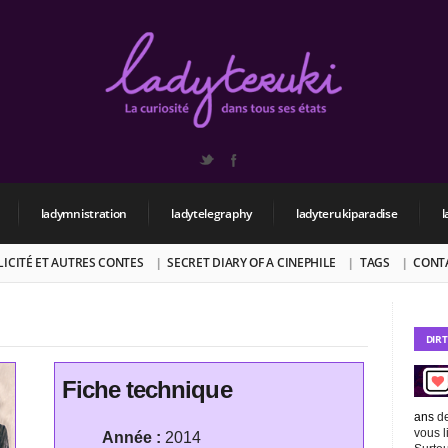
ladymnistration
ladytelegraphy
ladyterukiparadise
l
BLICITÉ ET AUTRES CONTES
SECRET DIARY OF A CINEPHILE
TAGS
CONT
DIR
Fiche technique
ans
de
vous l
Année :
2014