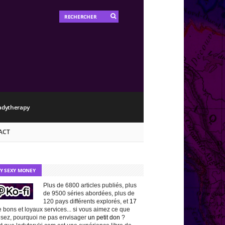
adytherapy
ACT
TY SEXY MONEY
Plus de 6800 articles publiés, plus
de 9500 séries abordées, plus de
120 pays différents explorés, et
17
 bons et loyaux services... si vous aimez ce que
isez, pourquoi ne pas envisager
un petit don
?