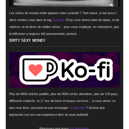
Les séries du monde entier piquent votre curiosité ? Tant mieux, à moi aussi !
Alors rendez-vous dans le tag
Tivistory
. Où je vous donne plein de dates, et de
repères, et de titres de vieilles séries... pour vous expliquer, en substance, que
la télévision a toujours été passionnante, partout.
DIRTY SEXY MONEY
Plus de 6800 articles publiés, plus de 9500 séries abordées, plus de 120 pays
différents explorés, et
17 ans
de bons et loyaux services... si vous aimez ce
que vous lisez, pourquoi ne pas envisager
un petit don
? Surtout que
ladyteruki.com est une expérience libre de toute publicité.
Retrouvez-moi aussi
sur Mastodon
.