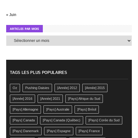
« Juin
ARTICLES PAR MOIS
Articles
par
mois
TAGS LES PLUS POPULAIRES
Oz
Pushing Daisies
[Année] 2012
[Année] 2015
[Année] 2016
[Année] 2021
[Pays] Afrique du Sud
[Pays] Allemagne
[Pays] Australie
[Pays] Brésil
[Pays] Canada
[Pays] Canada (Québec)
[Pays] Corée du Sud
[Pays] Danemark
[Pays] Espagne
[Pays] France