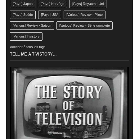
[Pays] Japon
[Pays] Norvège
[Pays] Royaume-Uni
[Pays] Suède
[Pays] USA
[Various] Review - Pilote
[Various] Review - Saison
[Various] Review - Série complète
[Various] Tivistory
Accéder à tous les tags
TELL ME A TIVISTORY…