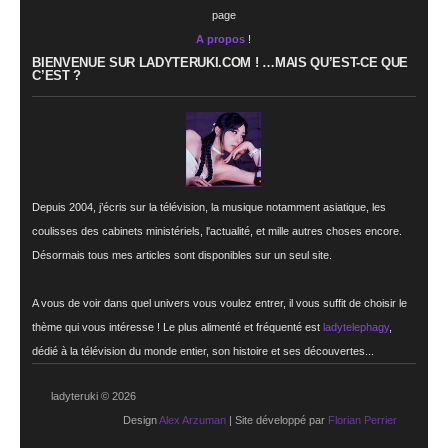
page
A propos
!
BIENVENUE SUR LADYTERUKI.COM ! …MAIS QU’EST-CE QUE
C’EST ?
Depuis 2004, j’écris sur la télévision, la musique notamment asiatique, les
coulisses des cabinets ministériels, l'actualité, et mille autres choses encore.
Désormais tous mes articles sont disponibles sur un seul site.
A vous de voir dans quel univers vous voulez entrer, il vous suffit de choisir le
thème qui vous intéresse ! Le plus alimenté et fréquenté est
ladytelephagy
,
dédié à la télévision du monde entier, son histoire et ses découvertes...
ladyteruki © 2026
Design
Alex Arzuman
| Site développé par
Florian Perrier