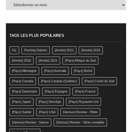
Articles
par
mois
TAGS LES PLUS POPULAIRES
Oz
Pushing Daisies
[Année] 2012
[Année] 2015
[Année] 2016
[Année] 2021
[Pays] Afrique du Sud
[Pays] Allemagne
[Pays] Australie
[Pays] Brésil
[Pays] Canada
[Pays] Canada (Québec)
[Pays] Corée du Sud
[Pays] Danemark
[Pays] Espagne
[Pays] France
[Pays] Japon
[Pays] Norvège
[Pays] Royaume-Uni
[Pays] Suède
[Pays] USA
[Various] Review - Pilote
[Various] Review - Saison
[Various] Review - Série complète