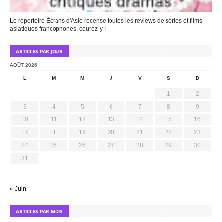
Le répertoire Écrans d'Asie recense toutes les reviews de séries et films
asiatiques francophones, courez-y !
ARTICLES PAR JOUR
AOÛT 2026
L
M
M
J
V
S
D
1
2
3
4
5
6
7
8
9
10
11
12
13
14
15
16
17
18
19
20
21
22
23
24
25
26
27
28
29
30
31
« Juin
ARTICLES PAR MOIS