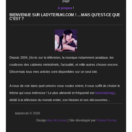
page
A propos
!
BIENVENUE SUR LADYTERUKI.COM ! …MAIS QU’EST-CE QUE
C’EST ?
Depuis 2004, j’écris sur la télévision, la musique notamment asiatique, les
coulisses des cabinets ministériels, l'actualité, et mille autres choses encore.
Désormais tous mes articles sont disponibles sur un seul site.
A vous de voir dans quel univers vous voulez entrer, il vous suffit de choisir le
thème qui vous intéresse ! Le plus alimenté et fréquenté est
ladytelephagy
,
dédié à la télévision du monde entier, son histoire et ses découvertes...
ladyteruki © 2026
Design
Alex Arzuman
| Site développé par
Florian Perrier