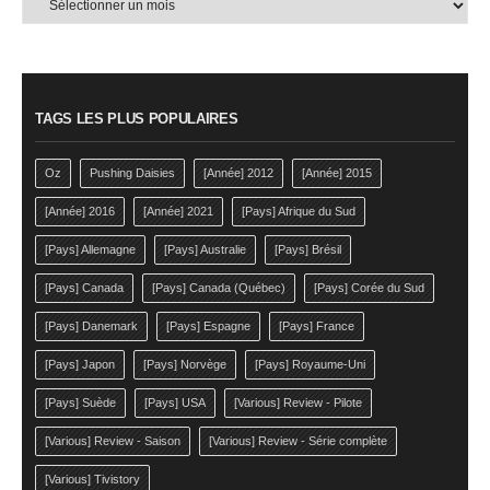
par
mois
TAGS LES PLUS POPULAIRES
Oz
Pushing Daisies
[Année] 2012
[Année] 2015
[Année] 2016
[Année] 2021
[Pays] Afrique du Sud
[Pays] Allemagne
[Pays] Australie
[Pays] Brésil
[Pays] Canada
[Pays] Canada (Québec)
[Pays] Corée du Sud
[Pays] Danemark
[Pays] Espagne
[Pays] France
[Pays] Japon
[Pays] Norvège
[Pays] Royaume-Uni
[Pays] Suède
[Pays] USA
[Various] Review - Pilote
[Various] Review - Saison
[Various] Review - Série complète
[Various] Tivistory