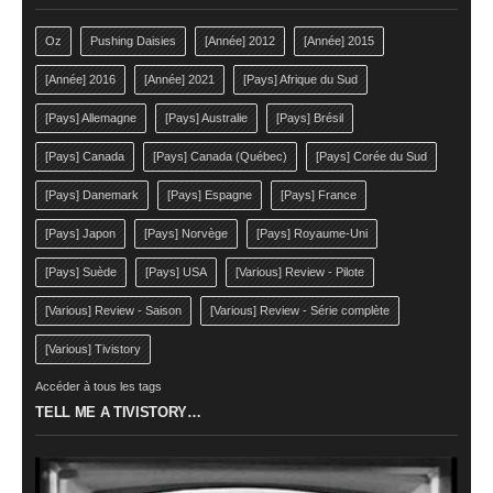
Oz
Pushing Daisies
[Année] 2012
[Année] 2015
[Année] 2016
[Année] 2021
[Pays] Afrique du Sud
[Pays] Allemagne
[Pays] Australie
[Pays] Brésil
[Pays] Canada
[Pays] Canada (Québec)
[Pays] Corée du Sud
[Pays] Danemark
[Pays] Espagne
[Pays] France
[Pays] Japon
[Pays] Norvège
[Pays] Royaume-Uni
[Pays] Suède
[Pays] USA
[Various] Review - Pilote
[Various] Review - Saison
[Various] Review - Série complète
[Various] Tivistory
Accéder à tous les tags
TELL ME A TIVISTORY…