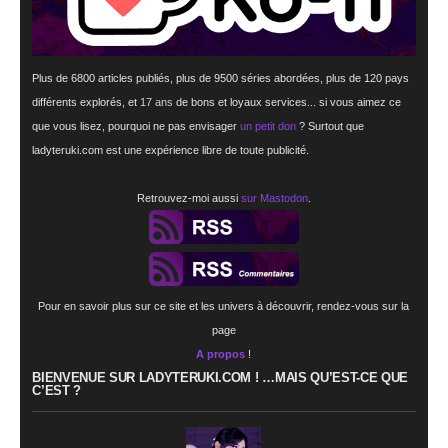
Plus de 6800 articles publiés, plus de 9500 séries abordées, plus de 120 pays
différents explorés, et
17 ans
de bons et loyaux services... si vous aimez ce
que vous lisez, pourquoi ne pas envisager
un petit don
? Surtout que
ladyteruki.com est une expérience libre de toute publicité.
Retrouvez-moi aussi
sur Mastodon
.
Pour en savoir plus sur ce site et les univers à découvrir, rendez-vous sur la
page
A propos
!
BIENVENUE SUR LADYTERUKI.COM ! …MAIS QU’EST-CE QUE
C’EST ?