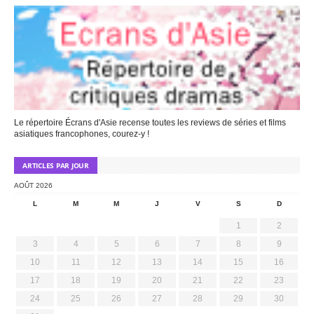
Le répertoire Écrans d'Asie recense toutes les reviews de séries et films
asiatiques francophones, courez-y !
ARTICLES PAR JOUR
AOÛT 2026
L
M
M
J
V
S
D
1
2
3
4
5
6
7
8
9
10
11
12
13
14
15
16
17
18
19
20
21
22
23
24
25
26
27
28
29
30