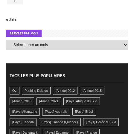
31
« Juin
ARTICLES PAR MOIS
Articles
par
mois
TAGS LES PLUS POPULAIRES
Oz
Pushing Daisies
[Année] 2012
[Année] 2015
[Année] 2016
[Année] 2021
[Pays] Afrique du Sud
[Pays] Allemagne
[Pays] Australie
[Pays] Brésil
[Pays] Canada
[Pays] Canada (Québec)
[Pays] Corée du Sud
[Pays] Danemark
[Pays] Espagne
[Pays] France