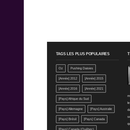
TAGS LES PLUS POPULAIRES
T
Oz
Pushing Daisies
[Année] 2012
[Année] 2015
[Année] 2016
[Année] 2021
m
[Pays] Afrique du Sud
l
[Pays] Allemagne
[Pays] Australie
da
s
[Pays] Brésil
[Pays] Canada
q
[Pays] Canada (Québec)