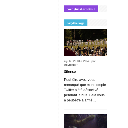
voir plus d'articles +
ladytherapy
4 juillet 2018 à 2:04 • par
ladyteruki
•
Silence
Peut-être avez-vous
remarqué que mon compte
Twitter a été désactivé
pendant la nuit. Cela vous
a peut-être alarmé,...