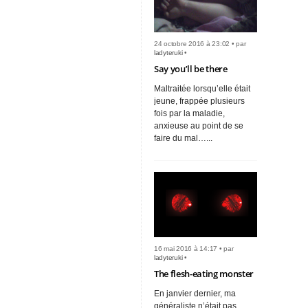
24 octobre 2016 à 23:02 • par
ladyteruki
•
Say you’ll be there
Maltraitée lorsqu’elle était
jeune, frappée plusieurs
fois par la maladie,
anxieuse au point de se
faire du mal…...
16 mai 2016 à 14:17 • par
ladyteruki
•
The flesh-eating monster
En janvier dernier, ma
généraliste n’était pas