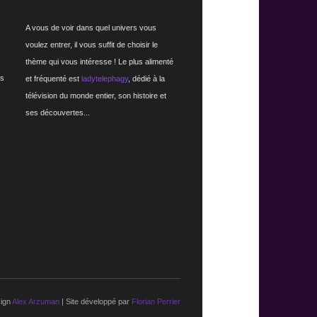
A vous de voir dans quel univers vous
voulez entrer, il vous suffit de choisir le
thème qui vous intéresse ! Le plus alimenté
rs
et fréquenté est
ladytelephagy
, dédié à la
télévision du monde entier, son histoire et
ses découvertes...
ign
Alex Arzuman
| Site développé par
Florian Perrier