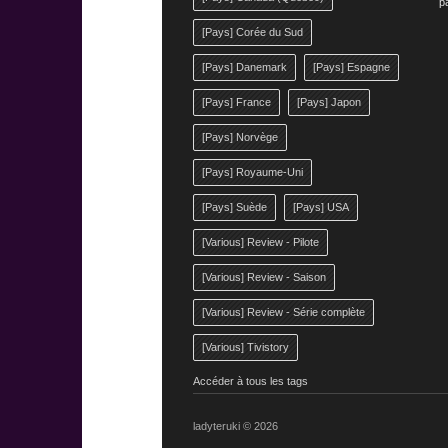
p
[Pays] Corée du Sud
[Pays] Danemark
[Pays] Espagne
[Pays] France
[Pays] Japon
[Pays] Norvège
[Pays] Royaume-Uni
[Pays] Suède
[Pays] USA
[Various] Review - Pilote
[Various] Review - Saison
[Various] Review - Série complète
[Various] Tivistory
Accéder à tous les tags
ladyteruki © 2026