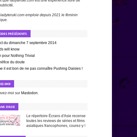
t que ladyteruki.com est une expérience libre de
publicité.
 ladyteruki.com emploie depuis 2021 le féminin
ique.
SODES PRÉCÉDENTS
act du dimanche 7 septembre 2014
ds will know
m pour Nothing Trivial
néfice du doute
il est bon de ne pas connaître Pushing Daisies !
VEZ-MOI
uvez-moi sur
Mastodon
.
NS D’ASIE
Le répertoire Écrans d'Asie recense
toutes les reviews de séries et films
asiatiques francophones, courez-y !