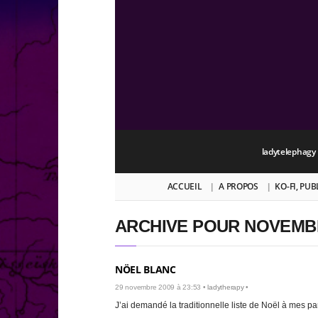
ladytelephagy
ACCUEIL
A PROPOS
KO-FI, PU
ARCHIVE POUR NOVEMBR
NÖEL BLANC
29 novembre 2009 à 23:53 •
ladytherapy
•
J’ai demandé la traditionnelle liste de Noël à mes p