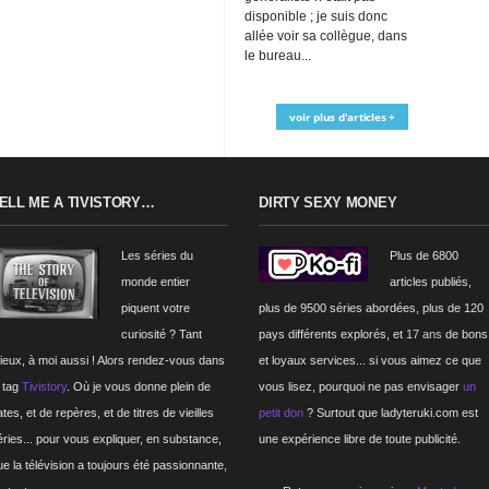
disponible ; je suis donc
allée voir sa collègue, dans
le bureau...
voir plus d'articles +
ELL ME A TIVISTORY…
DIRTY SEXY MONEY
Les séries du
Plus de 6800
monde entier
articles publiés,
piquent votre
plus de 9500 séries abordées, plus de 120
curiosité ? Tant
pays différents explorés, et
17 ans
de bons
ieux, à moi aussi ! Alors rendez-vous dans
et loyaux services... si vous aimez ce que
e tag
Tivistory
. Où je vous donne plein de
vous lisez, pourquoi ne pas envisager
un
tes, et de repères, et de titres de vieilles
petit don
? Surtout que ladyteruki.com est
éries... pour vous expliquer, en substance,
une expérience libre de toute publicité.
ue la télévision a toujours été passionnante,