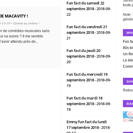
Surtou
Fun fact du samedi 22
toute 
septembre 2018
- 2018-09-
22
Note :
DE MACAVITY !
génér
 à 0:09 •
Comme au cinéma
•
Fun fact du vendredi 21
r de comédies musicales sans
septembre 2018
- 2018-09-
EPI
ui va suivre ? Il me semble
21
avoir attendu près de...
Fun f
80s ki
Fun fact du jeudi 20
Un fil
septembre 2018
- 2018-09-
Le bé
20
Comme 
Fun fact du mercredi 19
septembre 2018
- 2018-09-
SUI
19
Retro
Fun fact du mardi 18
septembre 2018
- 2018-09-
ÉCRA
18
Emmy fun fact du lundi
17 septembre 2018
- 2018-
09-17