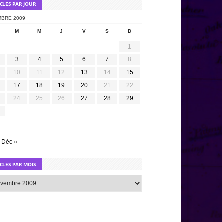
ICLES PAR JOUR
BRE 2009
M
M
J
V
S
D
1
3
4
5
6
7
8
10
11
12
13
14
15
17
18
19
20
21
22
24
25
26
27
28
29
Déc »
ICLES PAR MOIS
s