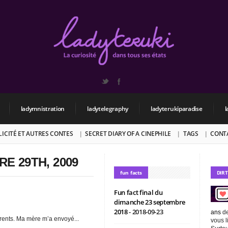
ladymnistration
ladytelegraphy
ladyterukiparadise
l
BLICITÉ ET AUTRES CONTES
SECRET DIARY OF A CINEPHILE
TAGS
CONT
E 29TH, 2009
fun facts
DIR
Fun fact final du
dimanche 23 septembre
2018
- 2018-09-23
ans
de
arents. Ma mère m’a envoyé...
vous l