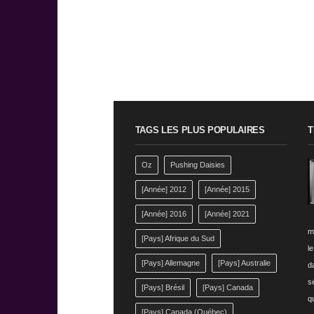
TAGS LES PLUS POPULAIRES
T
Oz
Pushing Daisies
[Année] 2012
[Année] 2015
[Année] 2016
[Année] 2021
m
[Pays] Afrique du Sud
l
[Pays] Allemagne
[Pays] Australie
da
s
[Pays] Brésil
[Pays] Canada
q
[Pays] Canada (Québec)