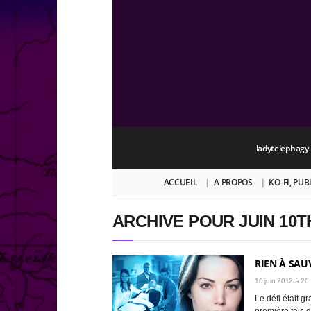
ladytelephagy
ACCUEIL
A PROPOS
KO-FI, PU
ARCHIVE POUR JUIN 10TH
RIEN À SAU
10 juin 2012 à 20
Le défi était g
première fois 