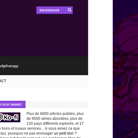
adytherapy
ACT
TY SEXY MONEY
Plus de 6800 articles publiés, plus
de 9500 séries abordées, plus de
120 pays différents explorés, et
17
 bons et loyaux services... si vous aimez ce que
isez, pourquoi ne pas envisager
un petit don
?