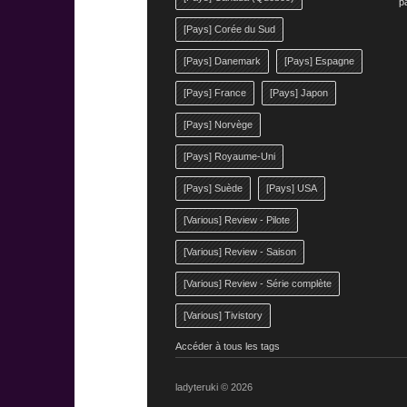
p
[Pays] Corée du Sud
[Pays] Danemark
[Pays] Espagne
[Pays] France
[Pays] Japon
[Pays] Norvège
[Pays] Royaume-Uni
[Pays] Suède
[Pays] USA
[Various] Review - Pilote
[Various] Review - Saison
[Various] Review - Série complète
[Various] Tivistory
Accéder à tous les tags
ladyteruki © 2026