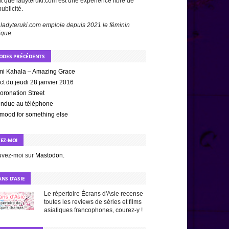
t que ladyteruki.com est une expérience libre de
publicité.
 ladyteruki.com emploie depuis 2021 le féminin
ique.
SODES PRÉCÉDENTS
i Kahala – Amazing Grace
ct du jeudi 28 janvier 2016
oronation Street
ndue au téléphone
 mood for something else
VEZ-MOI
uvez-moi sur
Mastodon
.
NS D’ASIE
Le répertoire Écrans d'Asie recense
toutes les reviews de séries et films
asiatiques francophones, courez-y !