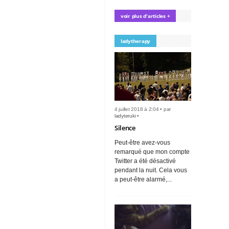
voir plus d'articles +
ladytherapy
4 juillet 2018 à 2:04 • par
ladyteruki
•
Silence
Peut-être avez-vous
remarqué que mon compte
Twitter a été désactivé
pendant la nuit. Cela vous
a peut-être alarmé,...