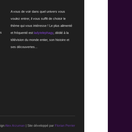
A vous de voir dans quel univers vous
voulez entrer, il vous suffit de choisir le
thème qui vous intéresse ! Le plus alimenté
rs
et fréquenté est
ladytelephagy
, dédié à la
télévision du monde entier, son histoire et
ses découvertes...
ign
Alex Arzuman
| Site développé par
Florian Perrier