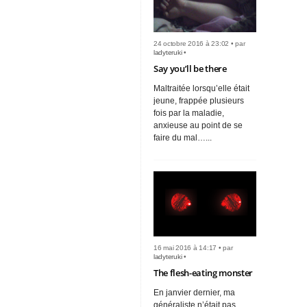
24 octobre 2016 à 23:02 • par
ladyteruki
•
Say you’ll be there
Maltraitée lorsqu’elle était
jeune, frappée plusieurs
fois par la maladie,
anxieuse au point de se
faire du mal…...
16 mai 2016 à 14:17 • par
ladyteruki
•
The flesh-eating monster
En janvier dernier, ma
généraliste n’était pas