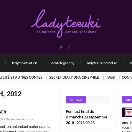
ladymnistration
ladytelegraphy
ladyterukiparadise
l
BLICITÉ ET AUTRES CONTES
SECRET DIARY OF A CINEPHILE
TAGS
CONT
, 2012
fun facts
DIR
Fun fact final du
VER
dimanche 23 septembre
:39 •
Review vers le futur
•
2018
- 2018-09-23
ans
de
rand, en entendant parler pour la
vous l
de Saving Hope, de ne pas faire