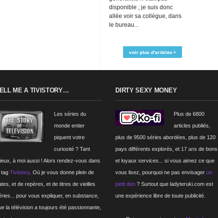
disponible ; je suis donc
allée voir sa collègue, dans
le bureau...
voir plus d'articles +
ELL ME A TIVISTORY…
DIRTY SEXY MONEY
Les séries du
Plus de 6800
monde entier
articles publiés,
piquent votre
plus de 9500 séries abordées, plus de 120
curiosité ? Tant
pays différents explorés, et
17 ans
de bons
ieux, à moi aussi ! Alors rendez-vous dans
et loyaux services... si vous aimez ce que
e tag
Tivistory
. Où je vous donne plein de
vous lisez, pourquoi ne pas envisager
un
tes, et de repères, et de titres de vieilles
petit don
? Surtout que ladyteruki.com est
éries... pour vous expliquer, en substance,
une expérience libre de toute publicité.
ue la télévision a toujours été passionnante,