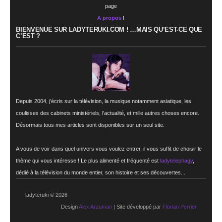
page
A propos
!
BIENVENUE SUR LADYTERUKI.COM ! …MAIS QU’EST-CE QUE
C’EST ?
Depuis 2004, j’écris sur la télévision, la musique notamment asiatique, les
coulisses des cabinets ministériels, l'actualité, et mille autres choses encore.
Désormais tous mes articles sont disponibles sur un seul site.
A vous de voir dans quel univers vous voulez entrer, il vous suffit de choisir le
thème qui vous intéresse ! Le plus alimenté et fréquenté est
ladytelephagy
,
dédié à la télévision du monde entier, son histoire et ses découvertes...
ladyteruki © 2026
Design
Alex Arzuman
| Site développé par
Florian Perrier