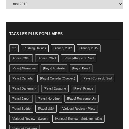
Articles
par
mois
TAGS LES PLUS POPULAIRES
Oz
Pushing Daisies
[Année] 2012
[Année] 2015
[Année] 2016
[Année] 2021
[Pays] Afrique du Sud
[Pays] Allemagne
[Pays] Australie
[Pays] Brésil
[Pays] Canada
[Pays] Canada (Québec)
[Pays] Corée du Sud
[Pays] Danemark
[Pays] Espagne
[Pays] France
[Pays] Japon
[Pays] Norvège
[Pays] Royaume-Uni
[Pays] Suède
[Pays] USA
[Various] Review - Pilote
[Various] Review - Saison
[Various] Review - Série complète
[Various] Tivistory