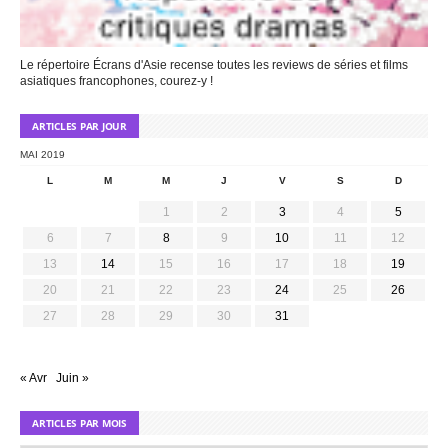
Le répertoire Écrans d'Asie recense toutes les reviews de séries et films
asiatiques francophones, courez-y !
ARTICLES PAR JOUR
MAI 2019
L
M
M
J
V
S
D
1
2
3
4
5
6
7
8
9
10
11
12
13
14
15
16
17
18
19
20
21
22
23
24
25
26
27
28
29
30
31
« Avr
Juin »
ARTICLES PAR MOIS