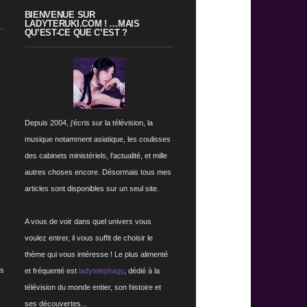
BIENVENUE SUR
LADYTERUKI.COM ! …MAIS
QU’EST-CE QUE C’EST ?
Depuis 2004, j’écris sur la télévision, la
musique notamment asiatique, les coulisses
des cabinets ministériels, l'actualité, et mille
autres choses encore. Désormais tous mes
articles sont disponibles sur un seul site.
A vous de voir dans quel univers vous
voulez entrer, il vous suffit de choisir le
thème qui vous intéresse ! Le plus alimenté
rs
et fréquenté est
ladytelephagy
, dédié à la
télévision du monde entier, son histoire et
ses découvertes...