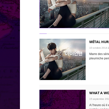
MÉTAL HUR
10 octobre 2014 
Marre des série
pleurniche pen
WHAT A W
15 septembre 201
A l’heure où il