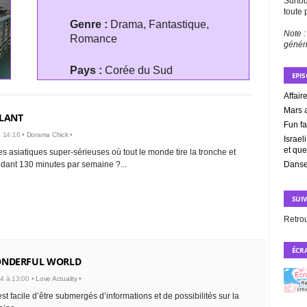
Surtou
toute 
Genre :
Drama, Fantastique,
Note :
Romance
génér
Pays :
Corée du Sud
EPI
Affair
Mars a
LANT
Fun fa
à 14:16 •
Dorama Chick
•
Israe
et que
s asiatiques super-sérieuses où tout le monde tire la tronche et
dant 130 minutes par semaine ?...
Danse
SUI
Retro
ÉCRA
ONDERFUL WORLD
4 à 13:00 •
Love Actuality
•
 est facile d’être submergés d’informations et de possibilités sur la