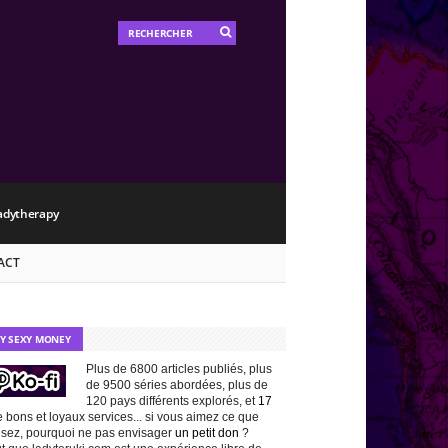
adytherapy
ACT
TY SEXY MONEY
Plus de 6800 articles publiés, plus
de 9500 séries abordées, plus de
120 pays différents explorés, et
17
 bons et loyaux services... si vous aimez ce que
isez, pourquoi ne pas envisager
un petit don
?