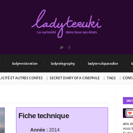
ladymnistration
ladytelegraphy
ladyterukiparadise
l
BLICITÉ ET AUTRES CONTES
SECRET DIARY OF A CINEPHILE
TAGS
CONT
DIR
Fiche technique
ans
de
vous l
Année :
2014