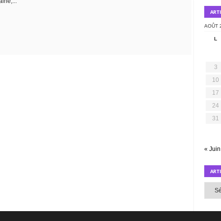
ine,...
ART
AOÛT 
L
3
10
17
24
31
« Juin
ART
Article
par
mois