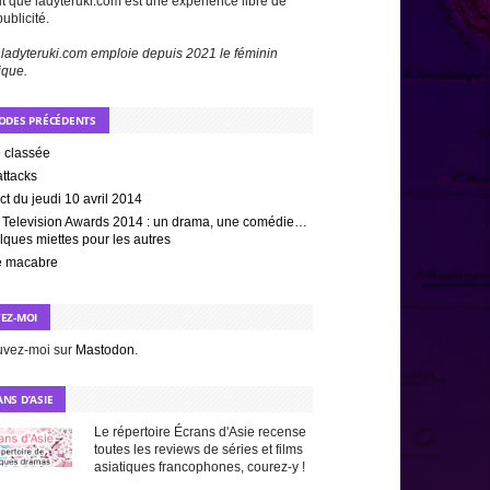
t que ladyteruki.com est une expérience libre de
publicité.
 ladyteruki.com emploie depuis 2021 le féminin
ique.
SODES PRÉCÉDENTS
e classée
ttacks
ct du jeudi 10 avril 2014
li Television Awards 2014 : un drama, une comédie…
lques miettes pour les autres
 macabre
VEZ-MOI
uvez-moi sur
Mastodon
.
NS D’ASIE
Le répertoire Écrans d'Asie recense
toutes les reviews de séries et films
asiatiques francophones, courez-y !