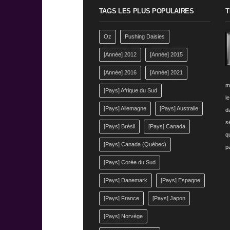
TAGS LES PLUS POPULAIRES
T
Oz
Pushing Daisies
[Année] 2012
[Année] 2015
[Année] 2016
[Année] 2021
m
[Pays] Afrique du Sud
l
[Pays] Allemagne
[Pays] Australie
da
s
[Pays] Brésil
[Pays] Canada
q
[Pays] Canada (Québec)
p
[Pays] Corée du Sud
[Pays] Danemark
[Pays] Espagne
[Pays] France
[Pays] Japon
[Pays] Norvège