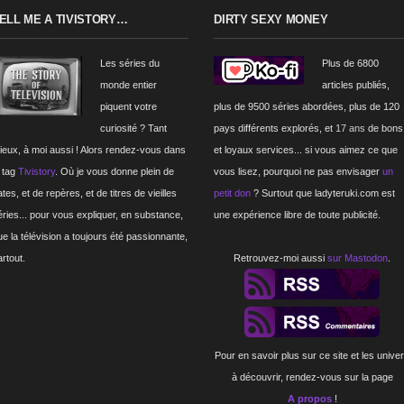
ELL ME A TIVISTORY…
DIRTY SEXY MONEY
Les séries du
Plus de 6800
monde entier
articles publiés,
piquent votre
plus de 9500 séries abordées, plus de 120
curiosité ? Tant
pays différents explorés, et
17 ans
de bons
ieux, à moi aussi ! Alors rendez-vous dans
et loyaux services... si vous aimez ce que
e tag
Tivistory
. Où je vous donne plein de
vous lisez, pourquoi ne pas envisager
un
tes, et de repères, et de titres de vieilles
petit don
? Surtout que ladyteruki.com est
éries... pour vous expliquer, en substance,
une expérience libre de toute publicité.
ue la télévision a toujours été passionnante,
artout.
Retrouvez-moi aussi
sur Mastodon
.
Pour en savoir plus sur ce site et les unive
à découvrir, rendez-vous sur la page
A propos
!