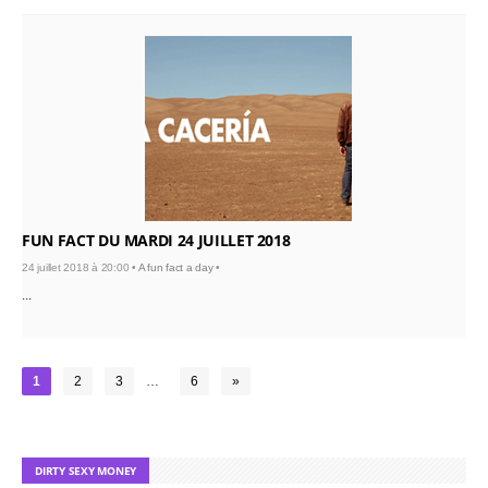
FUN FACT DU MARDI 24 JUILLET 2018
24 juillet 2018 à 20:00 •
A fun fact a day
•
...
1
2
3
…
6
»
DIRTY SEXY MONEY