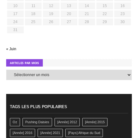
10
11
12
13
14
15
16
17
18
19
20
21
22
23
24
25
26
27
28
29
30
31
« Juin
ARTICLES PAR MOIS
Articles
par
mois
TAGS LES PLUS POPULAIRES
Oz
Pushing Daisies
[Année] 2012
[Année] 2015
[Année] 2016
[Année] 2021
[Pays] Afrique du Sud