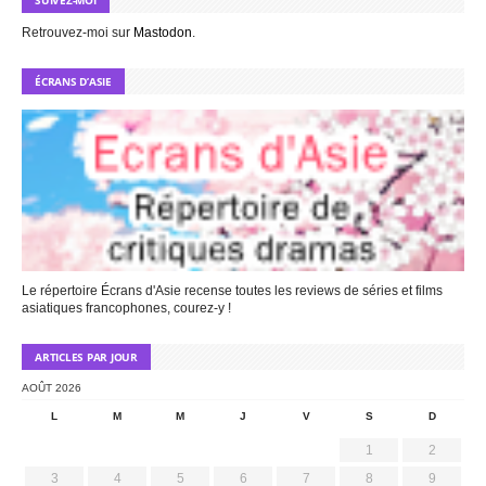
Retrouvez-moi sur
Mastodon
.
ÉCRANS D’ASIE
Le répertoire Écrans d'Asie recense toutes les reviews de séries et films
asiatiques francophones, courez-y !
ARTICLES PAR JOUR
AOÛT 2026
L
M
M
J
V
S
D
1
2
3
4
5
6
7
8
9