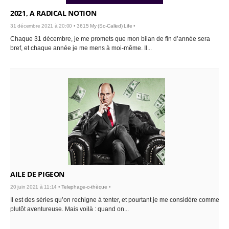
2021, A RADICAL NOTION
31 décembre 2021 à 20:00 •
3615 My (So-Called) Life
•
Chaque 31 décembre, je me promets que mon bilan de fin d’année sera
bref, et chaque année je me mens à moi-même. Il...
AILE DE PIGEON
20 juin 2021 à 11:14 •
Telephage-o-thèque
•
Il est des séries qu’on rechigne à tenter, et pourtant je me considère comme
plutôt aventureuse. Mais voilà : quand on...