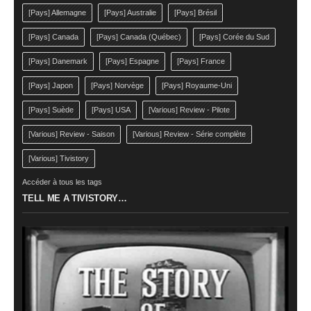
[Pays] Allemagne
[Pays] Australie
[Pays] Brésil
[Pays] Canada
[Pays] Canada (Québec)
[Pays] Corée du Sud
[Pays] Danemark
[Pays] Espagne
[Pays] France
[Pays] Japon
[Pays] Norvège
[Pays] Royaume-Uni
[Pays] Suède
[Pays] USA
[Various] Review - Pilote
[Various] Review - Saison
[Various] Review - Série complète
[Various] Tivistory
Accéder à tous les tags
TELL ME A TIVISTORY…