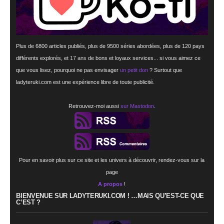
Plus de 6800 articles publiés, plus de 9500 séries abordées, plus de 120 pays
différents explorés, et
17 ans
de bons et loyaux services... si vous aimez ce
que vous lisez, pourquoi ne pas envisager
un petit don
? Surtout que
ladyteruki.com est une expérience libre de toute publicité.
Retrouvez-moi aussi
sur Mastodon
.
Pour en savoir plus sur ce site et les univers à découvrir, rendez-vous sur la
page
A propos
!
BIENVENUE SUR LADYTERUKI.COM ! …MAIS QU’EST-CE QUE
C’EST ?