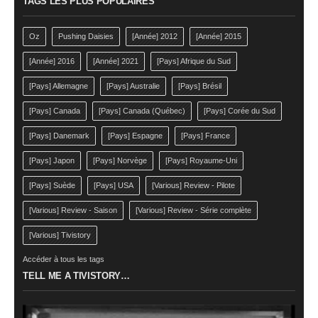
TAGS LES PLUS POPULAIRES
Oz
Pushing Daisies
[Année] 2012
[Année] 2015
[Année] 2016
[Année] 2021
[Pays] Afrique du Sud
[Pays] Allemagne
[Pays] Australie
[Pays] Brésil
[Pays] Canada
[Pays] Canada (Québec)
[Pays] Corée du Sud
[Pays] Danemark
[Pays] Espagne
[Pays] France
[Pays] Japon
[Pays] Norvège
[Pays] Royaume-Uni
[Pays] Suède
[Pays] USA
[Various] Review - Pilote
[Various] Review - Saison
[Various] Review - Série complète
[Various] Tivistory
Accéder à tous les tags
TELL ME A TIVISTORY…